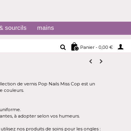
& sourcils
mains
Panier
-
0,00 €
0
llection de vernis Pop Nails Miss Cop est un
e couleurs.
t uniforme.
lantes, à adopter selon vos humeurs.
utilisez nos produits de soins pour les ongles :