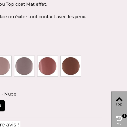
ou Top coat Mat effet.
aie ou éviter tout contact avec les yeux.
 - Nude
Top
R
1
Vu
e avis !