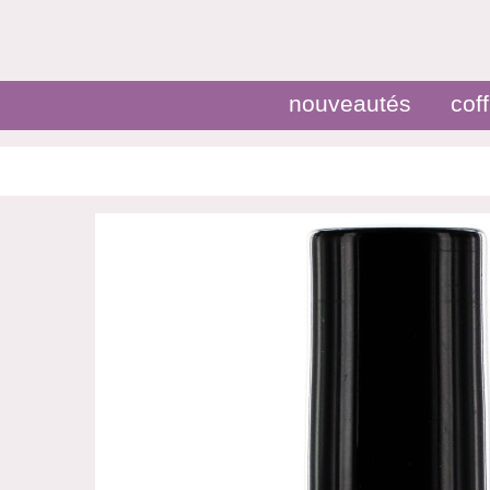
nouveautés
coff