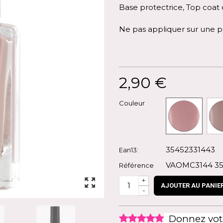
Base protectrice, Top coat 
Ne pas appliquer sur une pl
2,90 €
Couleur
35452331443
Ean13:
VAOMC3144 35
Référence
+
AJOUTER AU PANIE
-
Donnez votr