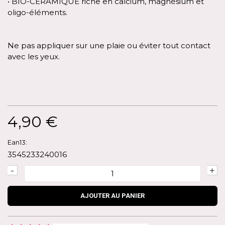
• BIO-CERAMIQUE riche en calcium, magnésium et
oligo-éléments.
Ne pas appliquer sur une plaie ou éviter tout contact
avec les yeux.
4,90 €
Ean13:
3545233240016
-
+
AJOUTER AU PANIER