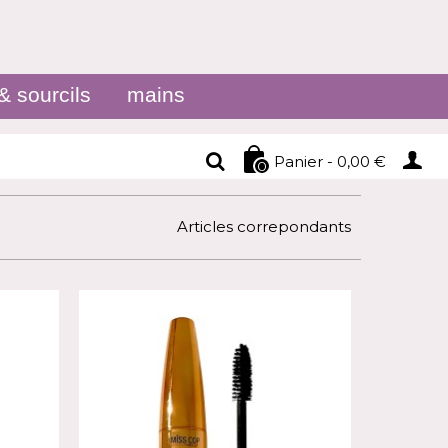
& sourcils
mains
Panier
-
0,00 €
0
Articles correpondants