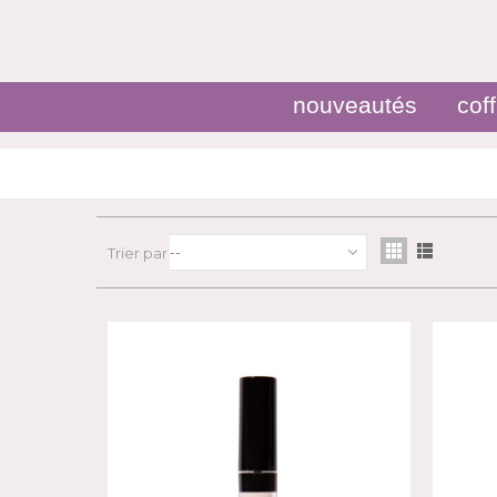
nouveautés
coff
Trier par
--