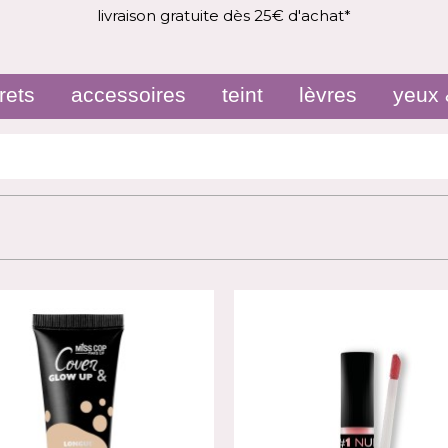
livraison gratuite dès 25€ d'achat*
rets
accessoires
teint
lèvres
yeux 