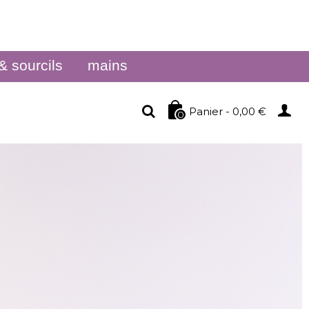
& sourcils
mains
Panier
-
0,00 €
0