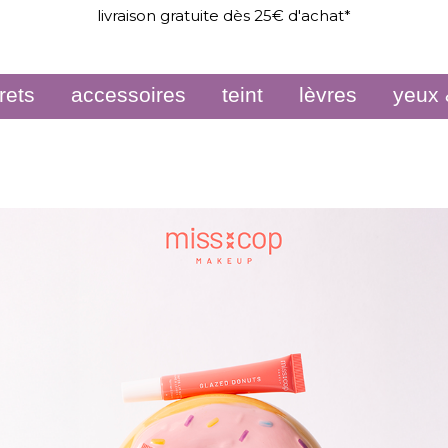
livraison gratuite dès 25€ d'achat*
rets
accessoires
teint
lèvres
yeux 