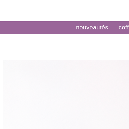
nouveautés
coff